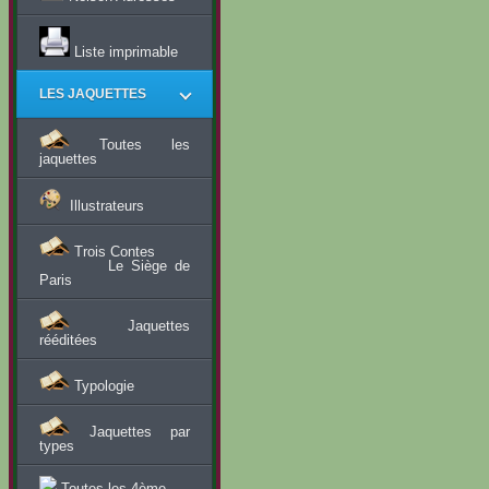
Liste imprimable
LES JAQUETTES
Toutes les
jaquettes
Illustrateurs
Trois Contes
Le Siège de
Paris
Jaquettes
rééditées
Typologie
Jaquettes par
types
Toutes les 4ème