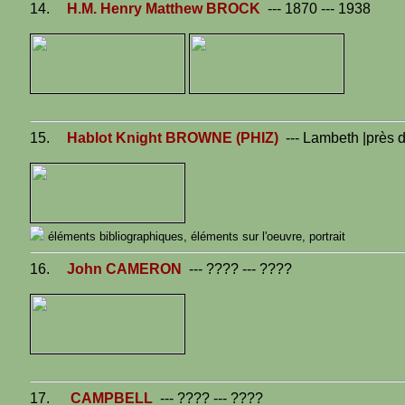
14.
H.M. Henry Matthew BROCK
--- 1870 --- 1938
15.
Hablot Knight BROWNE (PHIZ)
--- Lambeth |près de
éléments bibliographiques,
éléments sur l'oeuvre,
portrait
16.
John CAMERON
--- ???? --- ????
17.
CAMPBELL
--- ???? --- ????