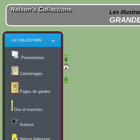
Les Illustr
GRANDE
LA COLLECTION
Présentation
Cartonnages
Pages de gardes
Dos et tranches
Auteurs
Nelson Adresses