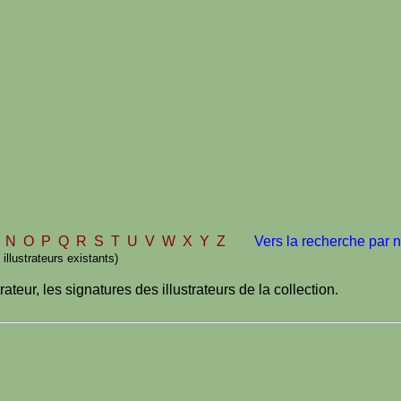
M
N
O
P
Q
R
S
T
U
V
W
X
Y
Z
Vers la recherche par 
illustrateurs existants)
teur, les signatures des illustrateurs de la collection.