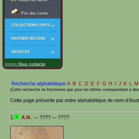
Prix des Livres
COLLECTIONS / PAYS
HISTOIRE NELSON
ARTICLES
>>>>> Nous contacter
Recherche alphabétique
A
B
C
D
E
F
G
H
I
J
K
L
(Cette recherche ne fonctionne que pour les lettres correspondant à des 
Cette page présente par ordre alphabétique de nom d'illustra
1.
A.N.
--- ???? --- ????