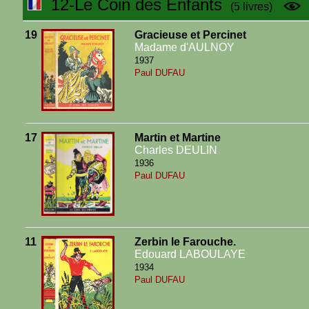
12-Le Coin des Enfants
(5 livres)
19
Gracieuse et Percinet
Madame d'AULNOY
1937
Paul DUFAU
17
Martin et Martine
Charles DEULIN
1936
Paul DUFAU
11
Zerbin le Farouche.
Edouard LABOULAYE
1934
Paul DUFAU