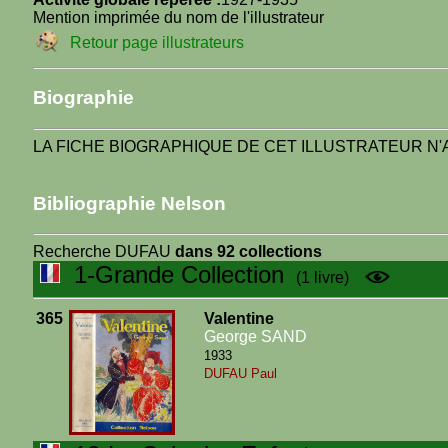
Mention imprimée du nom de l'illustrateur
Retour page illustrateurs
Biographie
LA FICHE BIOGRAPHIQUE DE CET ILLUSTRATEUR N'A
Bibliographie Nelson
Recherche DUFAU
dans 92 collections
1-Grande Collection
(1 livre)
365
Valentine
George SAND
1933
DUFAU Paul