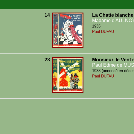
14
La Chatte blanche
Madame d'AULNO
1935
Paul DUFAU
23
Monsieur le Vent 
Paul Edme de MU
1938 (annoncé en déce
Paul DUFAU