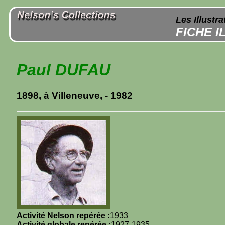
Les Illustr
FICHE 
Paul DUFAU
1898, à Villeneuve, - 1982
Activité Nelson repérée :
1933
Activité globale repérée :
1927-1935