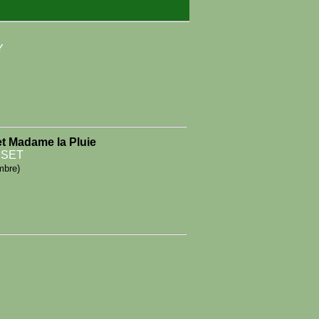
Y
et Madame la Pluie
SSET
mbre)