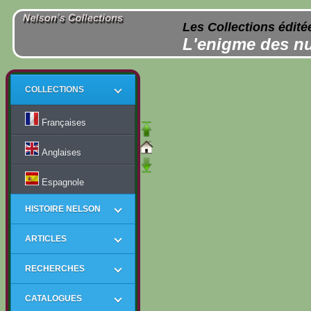
Les Collections édité
L'enigme des n
COLLECTIONS
Françaises
Anglaises
Espagnole
HISTOIRE NELSON
ARTICLES
RECHERCHES
CATALOGUES