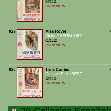
04/1911
DALMOND W.
029
Miss Rovel
Victor CHERBULIEZ
01/1912
DALMOND W.
026
Trois Contes
Gustave FLAUBERT
12/1911
DALMOND W.
20-Collecion Español