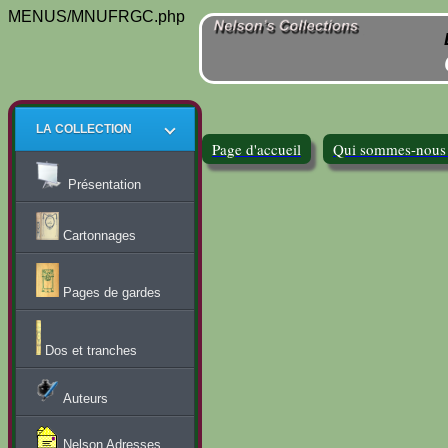
MENUS/MNUFRGC.php
LA COLLECTION
Page d'accueil
Qui sommes-nous
Présentation
Cartonnages
Pages de gardes
Dos et tranches
Auteurs
Nelson Adresses