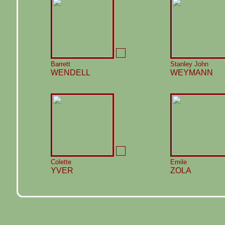
Barrett
Stanley John
WENDELL
WEYMANN
Colette
Emile
YVER
ZOLA