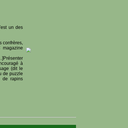
'est un des
es confrères,
BC magazine
…]Présenter
encouragé à
age (dit le
eu de puzzle
s de rapins