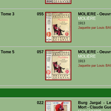
 Tome 3
055
MOLIERE - Oeuvr
MOLIÈRE
1913
Jaquette par Louis BA
 Tome 5
057
MOLIERE - Oeuvr
MOLIÈRE
1913
Jaquette par Louis BA
022
Burg Jargal - L
Mort - Claude Gu