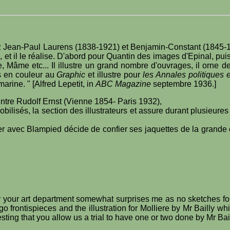
ez Jean-Paul Laurens (1838-1921) et Benjamin-Constant (1845-19
 et il le réalise. D'abord pour Quantin des images d'Epinal, pui
e, Mâme etc... Il illustre un grand nombre d'ouvrages, il orne d
s en couleur au
Graphic
et illustre pour
les Annales politiques et
arine. " [Alfred Lepetit, in
ABC Magazine
septembre 1936.]
intre Rudolf Ernst (Vienne 1854- Paris 1932),
Mobilisés, la section des illustrateurs et assure durant plusieure
 avec Blampied décide de confier ses jaquettes de la grande c
by your art department somewhat surprises me as no sketches f
o frontispieces and the illustration for Molliere by Mr Bailly whi
ing that you allow us a trial to have one or two done by Mr Bail