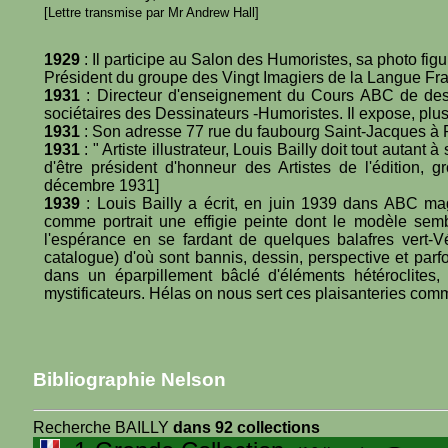
[Lettre transmise par Mr Andrew Hall]
1929
: Il participe au Salon des Humoristes, sa photo fig
Président du groupe des Vingt Imagiers de la Langue Fr
1931
: Directeur d'enseignement du Cours ABC de des
sociétaires des Dessinateurs -Humoristes. Il expose, plu
1931
: Son adresse 77 rue du faubourg Saint-Jacques à Pa
1931
: " Artiste illustrateur, Louis Bailly doit tout autant
d'être président d'honneur des Artistes de l'édition,
décembre 1931]
1939
: Louis Bailly a écrit, en juin 1939 dans ABC maga
comme portrait une effigie peinte dont le modèle sem
l'espérance en se fardant de quelques balafres vert-
catalogue) d'où sont bannis, dessin, perspective et parf
dans un éparpillement bâclé d'éléments hétéroclites,
mystificateurs. Hélas on nous sert ces plaisanteries co
Bibliographie Nelson
Recherche BAILLY
dans 92 collections