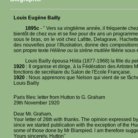
Louis Eugène Bailly
1895c
- " Vers sa vingtième année, il fréquente ch
bientôt de chez eux et se fixe pour dix ans un programme,
sous le bras, on le voit chez Lafitte, Delagrave, Hachett
des nouvelles pour l'
Illustration
, donne des composition
son propre texte
Hélène ou la sirène mutilée
féérie sous-m
Louis Bailly épousa Hilda (1877-1968) la fille du pe
1920
: Il organise et dirige, à la Fédération des Artistes 
fonctions de secrétaire du Salon de l'Ecole Française.
1920
: Nous apprenons que Nelson qui vient de se fâcher
Louis Bailly
Paris files: letter from Hutton to G. Graham
29th November 1920
Dear Mr. Graham,
Your letter of 26th with thanks. The opinion expressed 
since we started publication with the exception of the Hug
some of those done by Mr Blampied. I am therefore suggest
Yours sincerely, Hutton"