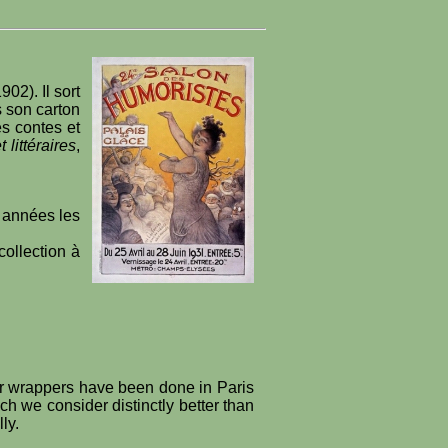
02). Il sort
s son carton
es contes et
 littéraires
,
s années les
ollection à
or wrappers have been done in Paris
ch we consider distinctly better than
ly.