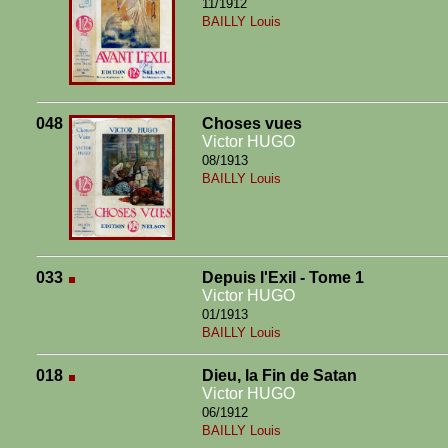
11/1912
BAILLY Louis
048
Choses vues
Victor HUGO
08/1913
BAILLY Louis
033
Depuis l'Exil - Tome 1
Victor HUGO
01/1913
BAILLY Louis
018
Dieu, la Fin de Satan
Victor HUGO
06/1912
BAILLY Louis