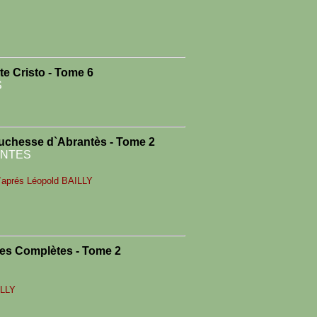
e Cristo - Tome 6
S
uchesse d`Abrantès - Tome 2
ANTES
d`aprés Léopold BAILLY
es Complètes - Tome 2
ILLY