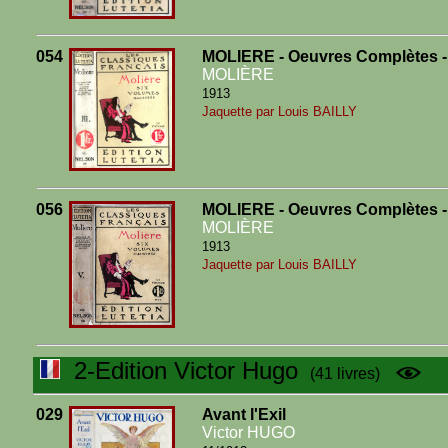
054
MOLIERE - Oeuvres Complètes -
MOLIÈRE
1913
Jaquette par Louis BAILLY
056
MOLIERE - Oeuvres Complètes -
MOLIÈRE
1913
Jaquette par Louis BAILLY
2-Edition Victor Hugo
(41 livres)
029
Avant l'Exil
Victor HUGO