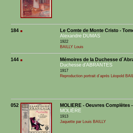
184
Le Comte de Monte Cristo - Tom
Alexandre DUMAS
1922
BAILLY Louis
144
Mémoires de la Duchesse d`Abra
Duchesse d'ABRANTES
1917
Reproduction portrait d`aprés Léopold BAI
052
MOLIERE - Oeuvres Complètes -
MOLIÈRE
1913
Jaquette par Louis BAILLY