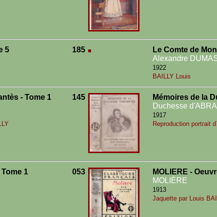
e 5
185
Le Comte de Mont
Alexandre DUMA
1922
BAILLY Louis
ntès - Tome 1
145
Mémoires de la D
Duchesse d'ABR
1917
LLY
Reproduction portrait 
 Tome 1
053
MOLIERE - Oeuvr
MOLIÈRE
1913
Jaquette par Louis BA