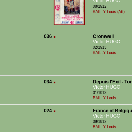
Victor HUGO
08/1912
BAILLY Louis (Att)
036
Cromwell
Victor HUGO
02/1913
BAILLY Louis
034
Depuis l'Exil - To
Victor HUGO
01/1913
BAILLY Louis
024
France et Belgiqu
Victor HUGO
09/1912
BAILLY Louis