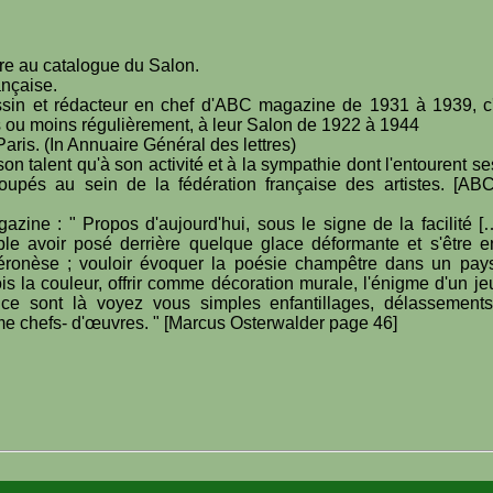
ure au catalogue du Salon.
ançaise.
sin et rédacteur en chef d'ABC magazine de 1931 à 1939, c
s ou moins régulièrement, à leur Salon de 1922 à 1944
ris. (In Annuaire Général des lettres)
 à son talent qu'à son activité et à la sympathie dont l'entourent s
 groupés au sein de la fédération française des artistes. [A
zine : " Propos d'aujourd'hui, sous le signe de la facilité [
ble avoir posé derrière quelque glace déformante et s'être 
Véronèse ; vouloir évoquer la poésie champêtre dans un pays
ois la couleur, offrir comme décoration murale, l'énigme d'un j
 ce sont là voyez vous simples enfantillages, délassement
mme chefs- d'œuvres. " [Marcus Osterwalder page 46]