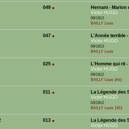
049
Hernani - Marion
Victor HUGO
09/1913
BAILLY Louis
047
L'Année terrible 
Victor HUGO
08/1913
BAILLY Louis
025
L'Homme qui rit 
Victor HUGO
09/1912
BAILLY Louis (Att)
011
La Légende des S
Victor HUGO
03/1912
BAILLY Louis 1911
2
013
La Légende des S
Victor HUGO