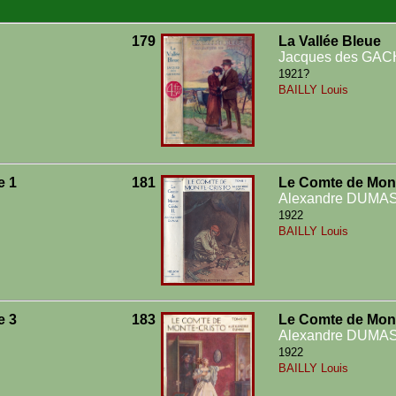
179
La Vallée Bleue
Jacques des GA
1921?
BAILLY Louis
e 1
181
Le Comte de Mont
Alexandre DUMA
1922
BAILLY Louis
e 3
183
Le Comte de Mont
Alexandre DUMA
1922
BAILLY Louis