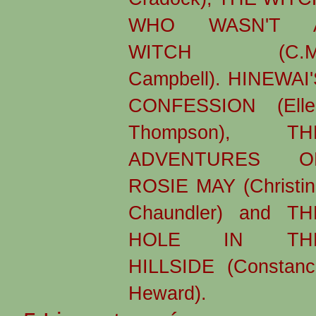
WHO WASN'T 
WITCH (C.M
Campbell). HINEWAI'
CONFESSION (Elle
Thompson), TH
ADVENTURES O
ROSIE MAY (Christin
Chaundler) and TH
HOLE IN TH
HILLSIDE (Constanc
Heward).