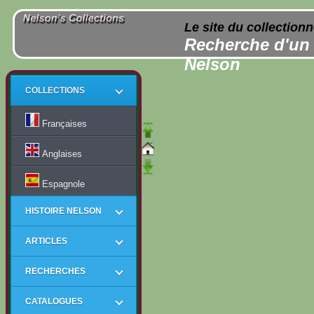
Le site du collection
Recherche d'un i
Nelson
COLLECTIONS
Françaises
Anglaises
Espagnole
HISTOIRE NELSON
ARTICLES
RECHERCHES
CATALOGUES