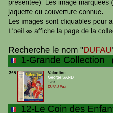
présentée). Les image marquées 
jaquette ou couverture connue.
Les images sont cliquables pour 
L'oeil
affiche la page de la coll
Recherche le nom "
DUFAU
1-Grande Collection
(1
365
Valentine
George SAND
1933
DUFAU Paul
12-Le Coin des Enfan