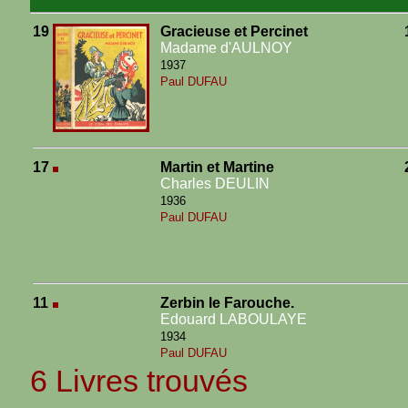
19
Gracieuse et Percinet
Madame d'AULNOY
1937
Paul DUFAU
17
Martin et Martine
Charles DEULIN
1936
Paul DUFAU
11
Zerbin le Farouche.
Edouard LABOULAYE
1934
Paul DUFAU
6 Livres trouvés