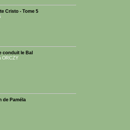
e Cristo - Tome 5
S
conduit le Bal
a ORCZY
in de Paméla