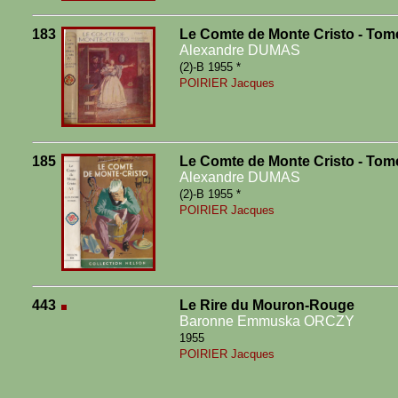
183
Le Comte de Monte Cristo - Tom
Alexandre DUMAS
(2)-B 1955 *
POIRIER Jacques
185
Le Comte de Monte Cristo - Tom
Alexandre DUMAS
(2)-B 1955 *
POIRIER Jacques
443
Le Rire du Mouron-Rouge
Baronne Emmuska ORCZY
1955
POIRIER Jacques