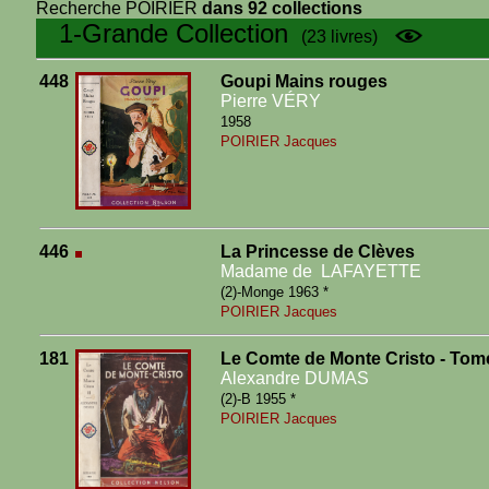
Recherche POIRIER
dans 92 collections
1-Grande Collection
(23 livres)
448
Goupi Mains rouges
Pierre VÉRY
1958
POIRIER Jacques
446
La Princesse de Clèves
Madame de LAFAYETTE
(2)-Monge 1963 *
POIRIER Jacques
181
Le Comte de Monte Cristo - Tom
Alexandre DUMAS
(2)-B 1955 *
POIRIER Jacques