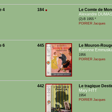
e 4
184
Le Comte de Mont
Alexandre DUMA
(2)-B 1955 *
POIRIER Jacques
e 6
445
Le Mouron-Rouge 
Baronne Emmusk
1956
POIRIER Jacques
442
Le tragique Dest
Mary FITT
1954
POIRIER Jacques