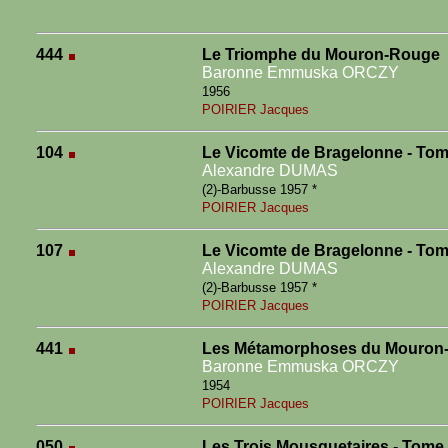
444
Le Triomphe du Mouron-Rouge
Baronne Emmuska ORCZY
1956
POIRIER Jacques
104
Le Vicomte de Bragelonne - Tom
Alexandre DUMAS
(2)-Barbusse 1957 *
POIRIER Jacques
107
Le Vicomte de Bragelonne - Tom
Alexandre DUMAS
(2)-Barbusse 1957 *
POIRIER Jacques
441
Les Métamorphoses du Mouron
Baronne Emmuska ORCZY
1954
POIRIER Jacques
050
Les Trois Mousquetaires - Tome