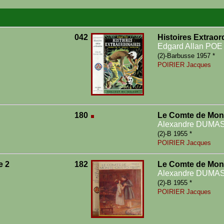
042
Histoires Extraor
Edgard Allan POE
(2)-Barbusse 1957 *
POIRIER Jacques
180
Le Comte de Mont
Alexandre DUMA
(2)-B 1955 *
POIRIER Jacques
e 2
182
Le Comte de Mont
Alexandre DUMA
(2)-B 1955 *
POIRIER Jacques