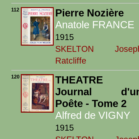
112
Pierre Nozière
Anatole FRANCE
1915
SKELTON Josep
Ratcliffe
120
THEATRE 
Journal d'u
Poête - Tome 2
Alfred de VIGNY
1915