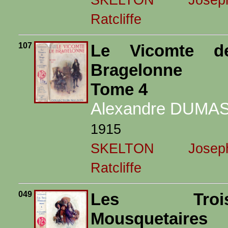
Ratcliffe
107
Le Vicomte d
Bragelonne 
Tome 4
Alexandre DUMA
1915
SKELTON Josep
Ratcliffe
049
Les Troi
Mousquetaires 