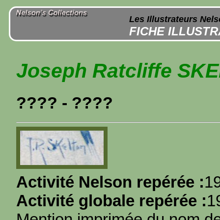
Les Illustrateurs Nel
FICHE ILLUST
Joseph Ratcliffe SK
???? - ????
Activité Nelson repérée :
1
Activité globale repérée :
1
Mention imprimée du nom de l