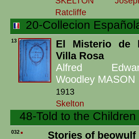
SKELTON Josep
Ratcliffe
20-Collecion Español
13
El Misterio de 
Villa Rosa
Alfred Edwar
Woodley MASON
1913
Skelton
48-Told to the Children
032
Stories of beowulf