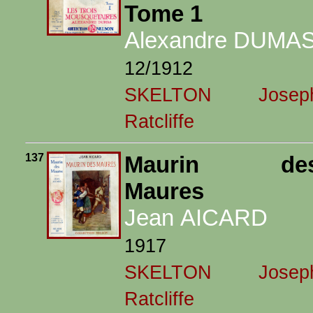
Tome 1
Alexandre DUMA
12/1912
SKELTON Josep
Ratcliffe
137
Maurin de
Maures
Jean AICARD
1917
SKELTON Josep
Ratcliffe