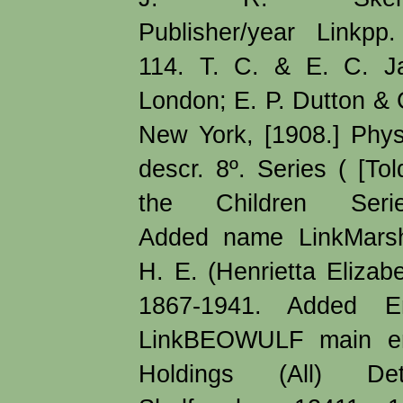
Publisher/year Linkpp.
114. T. C. & E. C. J
London; E. P. Dutton & 
New York, [1908.] Phys
descr. 8º. Series ( [Tol
the Children Series
Added name LinkMarsh
H. E. (Henrietta Elizabe
1867-1941. Added En
LinkBEOWULF main en
Holdings (All) Deta