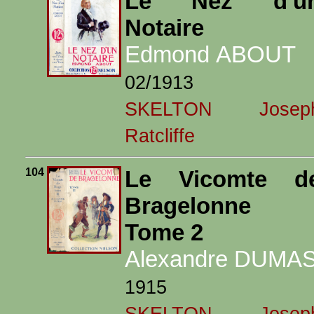
Le Nez d'u
Notaire
Edmond ABOUT
02/1913
SKELTON Josep
Ratcliffe
104
Le Vicomte d
Bragelonne 
Tome 2
Alexandre DUMA
1915
SKELTON Josep