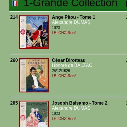
1-Grande Collection
(3
214
Ange Pitou - Tome 1
Alexandre DUMAS
1923
LELONG René
260
César Birotteau
Honoré de BALZAC
25/12/1926
LELONG René
205
Joseph Balsamo - Tome 2
Alexandre DUMAS
1923
LELONG René