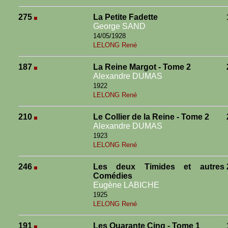
275
La Petite Fadette
George SAND
14/05/1928
LELONG René
187
La Reine Margot - Tome 2
Alexandre DUMAS
1922
LELONG René
210
Le Collier de la Reine - Tome 2
Alexandre DUMAS
1923
LELONG René
246
Les deux Timides et autres
Comédies
Eugène LABICHE
1925
LELONG René
191
Les Quarante Cinq - Tome 1