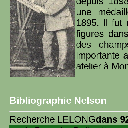
depuis 1898
une médail
1895. Il fut
figures dan
des champ
importante ac
atelier à Mo
Bibliographie Nelson
Recherche LELONG
dans 92