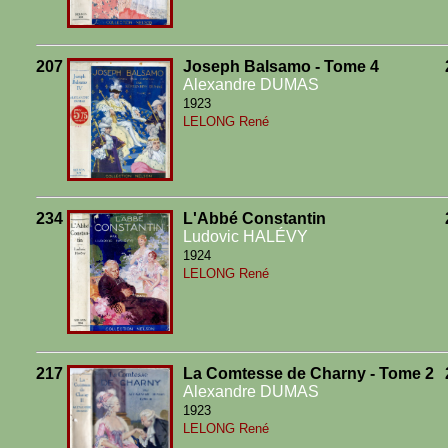
207
Joseph Balsamo - Tome 4
Alexandre DUMAS
1923
LELONG René
234
L'Abbé Constantin
Ludovic HALÉVY
1924
LELONG René
217
La Comtesse de Charny - Tome 2
Alexandre DUMAS
1923
LELONG René