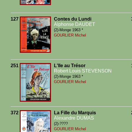
127
Contes du Lundi
Alphonse DAUDET
(2)-Monge 1963 *
GOURLIER Michel
251
L'Ile au Trésor
Robert Louis STEVENSON
(2)-Monge 1963 *
GOURLIER Michel
372
La Fille du Marquis
Alexandre DUMAS
(2)-????
GOURLIER Michel