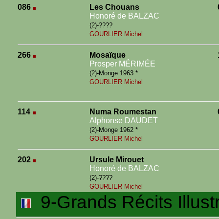
086
Les Chouans
Honoré de BALZAC
(2)-????
GOURLIER Michel
266
Mosaïque
Prosper MÉRIMÉE
(2)-Monge 1963 *
GOURLIER Michel
114
Numa Roumestan
Alphonse DAUDET
(2)-Monge 1962 *
GOURLIER Michel
202
Ursule Mirouet
Honoré de BALZAC
(2)-????
GOURLIER Michel
9-Grands Récits Illust