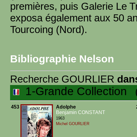
premières, puis Galerie Le Tr
exposa également aux 50 ans
Tourcoing (Nord).
Bibliographie Nelson
Recherche GOURLIER
dans
1-Grande Collection
(2
453
Adolphe
Benjamin CONSTANT
1963
Michel GOURLIER