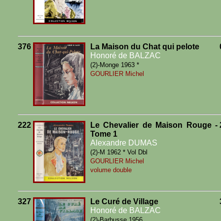
376
La Maison du Chat qui pelote
Honoré de BALZAC
(2)-Monge 1963 *
GOURLIER Michel
222
Le Chevalier de Maison Rouge -
Tome 1
Alexandre DUMAS
(2)-M 1962 * Vol Dbl
GOURLIER Michel
volume double
327
Le Curé de Village
Honoré de BALZAC
(2)-Barbusse 1956