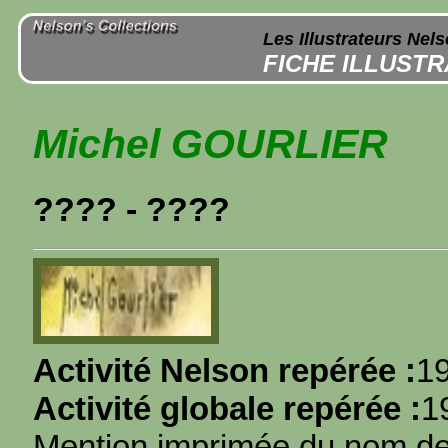
Les Illustrateurs Nel
FICHE ILLUST
Michel GOURLIER
???? - ????
Activité Nelson repérée :
1
Activité globale repérée :
1
Mention imprimée du nom de l