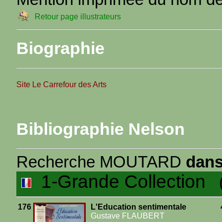
Retour page illustrateurs
Biographie
Site Le Carrefour des Arts
Bibliographie Nelson
Recherche MOUTARD
dans
1-Grande Collection
(5
176
L'Education sentimentale
Gustave FLAUBERT