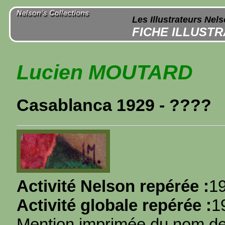
Les Illustrateurs Nel
FICHE ILLUST
Lucien MOUTARD
Casablanca 1929 - ????
Activité Nelson repérée :
1
Activité globale repérée :
1
Mention imprimée du nom de l