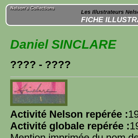
Les Illustrateurs Nel
FICHE ILLUST
Daniel SINCLARE
???? - ????
Activité Nelson repérée :
1
Activité globale repérée :
1
Mention imprimée du nom de l