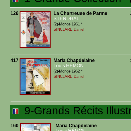
126
La Chartreuse de Parme
STENDHAL
(2)-Monge 1961 *
SINCLARE Daniel
417
Maria Chapdelaine
Louis HÉMON
(2)-Monge 1962 *
SINCLARE Daniel
9-Grands Récits Illust
160
Maria Chapdelaine
Louis HÉMON