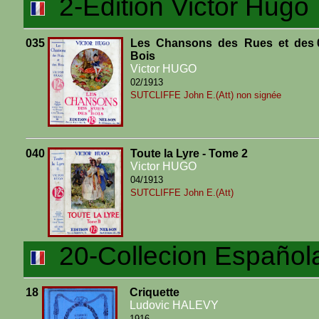
2-Edition Victor Hugo
035
Les Chansons des Rues et des
Bois
Victor HUGO
02/1913
SUTCLIFFE John E.(Att) non signée
040
Toute la Lyre - Tome 2
Victor HUGO
04/1913
SUTCLIFFE John E.(Att)
20-Collecion Español
18
Criquette
Ludovic HALEVY
1916