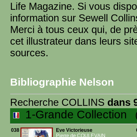
Life Magazine. Si vous disp
information sur Sewell Coll
Merci à tous ceux qui, de prè
cet illustrateur dans leurs si
sources.
Bibliographie Nelson
Recherche COLLINS
dans 9
1-Grande Collection
(2
038
Eve Victorieuse
Pierre de COULEVAIN