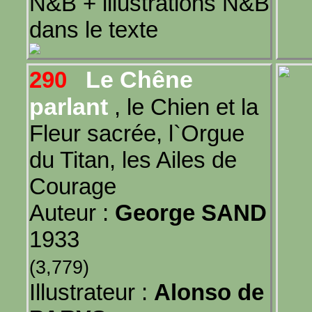
N&B + illustrations N&B
dans le texte
Le Chêne
290
parlant
, le Chien et la
Fleur sacrée, l`Orgue
du Titan, les Ailes de
Courage
Auteur :
George SAND
1933
(3,779)
Illustrateur :
Alonso de