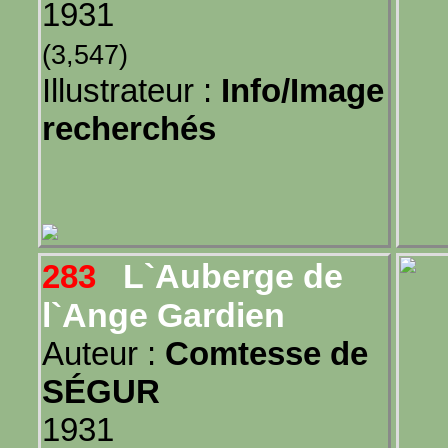
1931
(3,547)
Illustrateur :
Info/Image
recherchés
L`Auberge de
283
l`Ange Gardien
Auteur :
Comtesse de
SÉGUR
1931