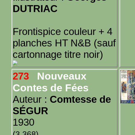
DUTRIAC
Frontispice couleur + 4
planches HT N&B (sauf
cartonnage titre noir)
Nouveaux
273
Contes de Fées
Auteur :
Comtesse de
SÉGUR
1930
(3,368)