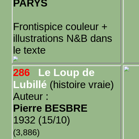
PARYS
Frontispice couleur +
illustrations N&B dans
le texte
Le Loup de
286
Lubillé
(histoire vraie)
Auteur :
Pierre BESBRE
1932 (15/10)
(3,886)