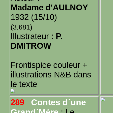
Madame d'AULNOY
1932 (15/10)
(3,681)
Illustrateur :
P.
DMITROW
Frontispice couleur +
illustrations N&B dans
le texte
Contes d`une
289
Grand`Mère
: Le