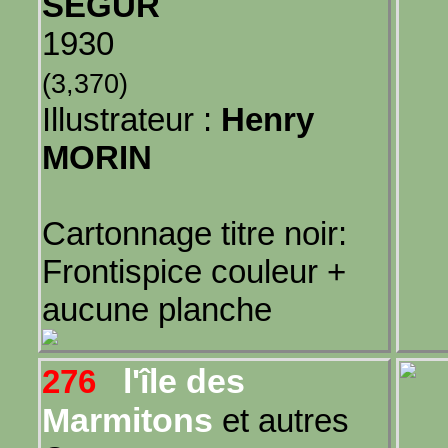
SÉGUR
1930
(3,370)
Illustrateur :
Henry
MORIN
Cartonnage titre noir:
Frontispice couleur +
aucune planche
l'île des
276
Marmitons
et autres