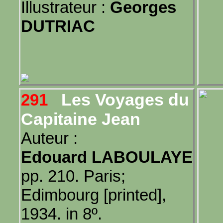
Illustrateur :
Georges
DUTRIAC
Les Voyages du
291
Capitaine Jean
Auteur :
Edouard LABOULAYE
pp. 210. Paris;
Edimbourg [printed],
1934. in 8º.