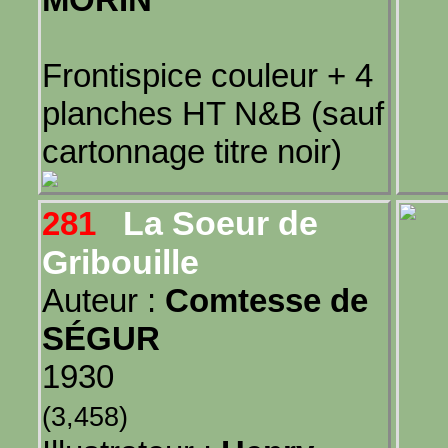
Frontispice couleur + 4
planches HT N&B (sauf
cartonnage titre noir)
La Soeur de
281
Gribouille
Auteur :
Comtesse de
SÉGUR
1930
(3,458)