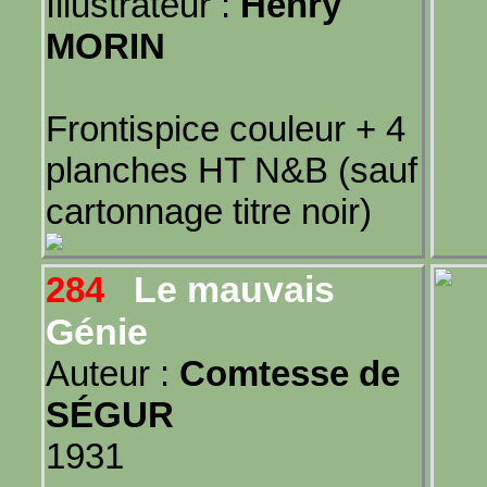
Illustrateur :
Henry
MORIN
Frontispice couleur + 4
planches HT N&B (sauf
cartonnage titre noir)
Le mauvais
284
Génie
Auteur :
Comtesse de
SÉGUR
1931