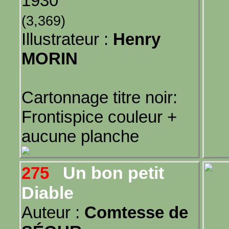
1930
(3,369)
Illustrateur :
Henry
MORIN
Cartonnage titre noir:
Frontispice couleur +
aucune planche
Un bon petit
275
Diable
Auteur :
Comtesse de