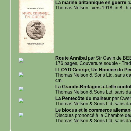
La marine britannique en guerre
p
Thomas Nelson , vers 1918, in 8 , br
Route Annibal
par Sir Gavin de BE
176 pages, Couverture souple - Tradu
LLOYD George, Un Homme du Pe
Thomas Nelson & Sons Ltd, sans date
cm.
La Grande-Bretagne a-t-elle contri
Thomas Nelson & Sons Ltd, sans date
La Pentecôte du malheur
par Owe
Thomas Nelson & Sons Ltd, sans date
Le blocus et le commerce alleman
Discours prononcé à la Chambre de
Thomas Nelson & Sons Ltd, sans date