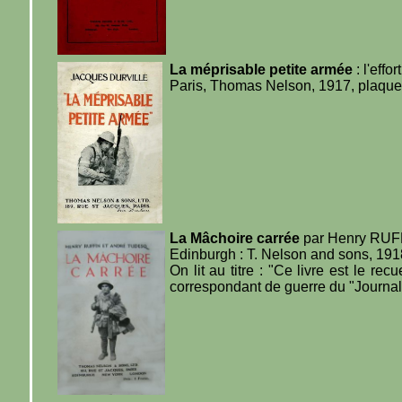
La méprisable petite armée
: l'eff
Paris, Thomas Nelson, 1917, plaquett
La Mâchoire carrée
par Henry RUF
Edinburgh : T. Nelson and sons, 1918
On lit au titre : "Ce livre est le 
correspondant de guerre du "Journal