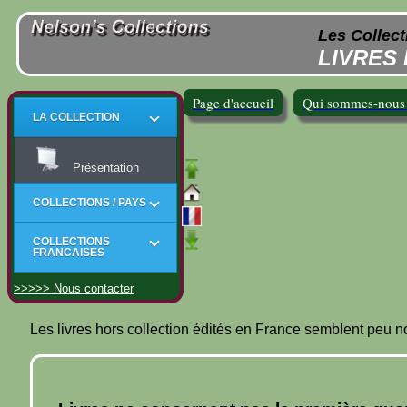
Les Collect
LIVRES 
Page d'accueil
Qui sommes-nous
LA COLLECTION
Présentation
COLLECTIONS / PAYS
COLLECTIONS
FRANCAISES
>>>>> Nous contacter
Les livres hors collection édités en France semblent peu 