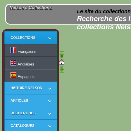
Le site du collection
Recherche des l
collections Nel
COLLECTIONS
Françaises
Anglaises
Espagnole
HISTOIRE NELSON
ARTICLES
RECHERCHES
CATALOGUES