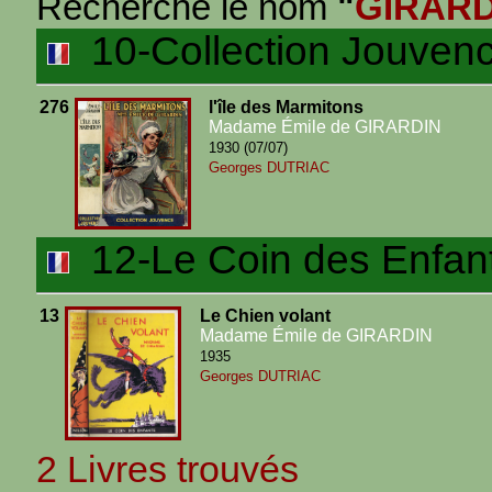
Recherche le nom
"
GIRARD
10-Collection Jouven
276
l'île des Marmitons
Madame Émile de GIRARDIN
1930 (07/07)
Georges DUTRIAC
12-Le Coin des Enfan
13
Le Chien volant
Madame Émile de GIRARDIN
1935
Georges DUTRIAC
2 Livres trouvés