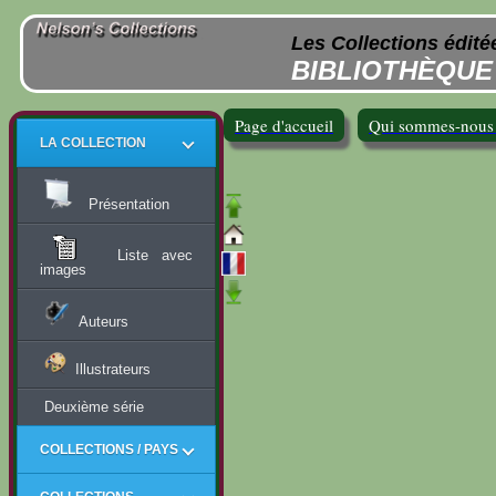
Les Collections édité
BIBLIOTHÈQUE 
Page d'accueil
Qui sommes-nous
LA COLLECTION
Présentation
Liste avec
images
Auteurs
Illustrateurs
Deuxième série
COLLECTIONS / PAYS