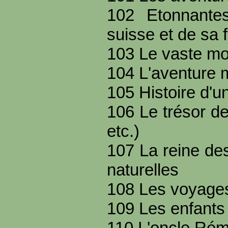
102 Etonnante
suisse et de sa f
103 Le vaste m
104 L'aventure m
105 Histoire d'u
106 Le trésor de
etc.)
107 La reine des
naturelles
108 Les voyages
109 Les enfants
110 L'oncle Ré