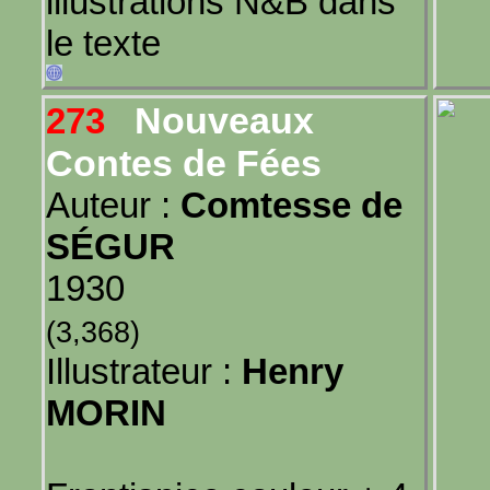
illustrations N&B dans
le texte
Nouveaux
273
Contes de Fées
Auteur :
Comtesse de
SÉGUR
1930
(3,368)
Illustrateur :
Henry
MORIN