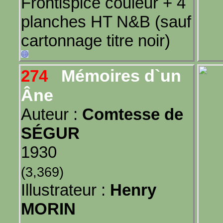
Frontispice couleur + 4
planches HT N&B (sauf
cartonnage titre noir)
Mémoires d`un
274
Âne
Auteur :
Comtesse de
SÉGUR
1930
(3,369)
Illustrateur :
Henry
MORIN