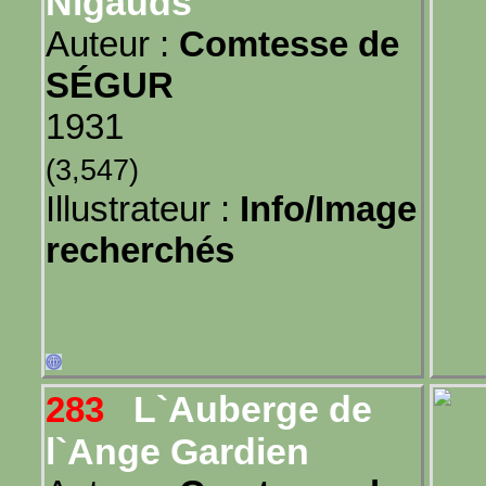
Nigauds
Auteur :
Comtesse de
SÉGUR
1931
(3,547)
Illustrateur :
Info/Image
recherchés
L`Auberge de
283
l`Ange Gardien