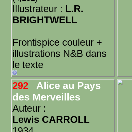
Illustrateur :
L.R.
BRIGHTWELL
Frontispice couleur +
illustrations N&B dans
le texte
Alice au Pays
292
des Merveilles
Auteur :
Lewis CARROLL
1934