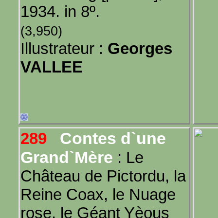
1934. in 8º.
(3,950)
Illustrateur :
Georges
VALLEE
Contes d`une
289
Grand`Mère
: Le
Château de Pictordu, la
Reine Coax, le Nuage
rose, le Géant Yèous