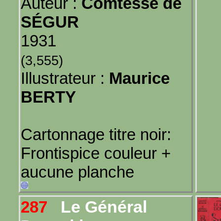
Auteur :
Comtesse de
SÉGUR
1931
(3,555)
Illustrateur :
Maurice
BERTY
Cartonnage titre noir:
Frontispice couleur +
aucune planche
Le Général
287