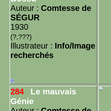
Auteur :
Comtesse de
SÉGUR
1930
(?,???)
Illustrateur :
Info/Image
recherchés
Le mauvais
284
Génie
Auteur :
Comtesse de