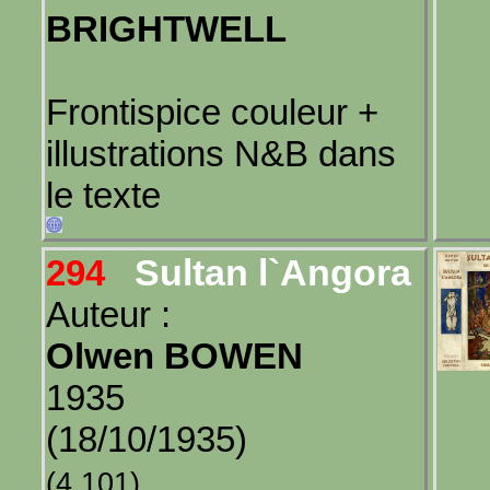
BRIGHTWELL
Frontispice couleur +
illustrations N&B dans
le texte
Sultan l`Angora
294
Auteur :
Olwen BOWEN
1935
(18/10/1935)
(4,101)