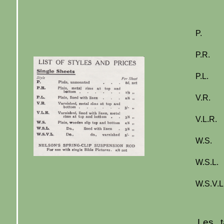
P.
P.R.
P.L.
V.R.
V.L.R.
W.S.
W.S.L.
W.S.V.L
Les t