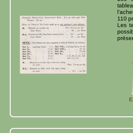
table
l'ach
110 p
Les ta
possi
prése
E