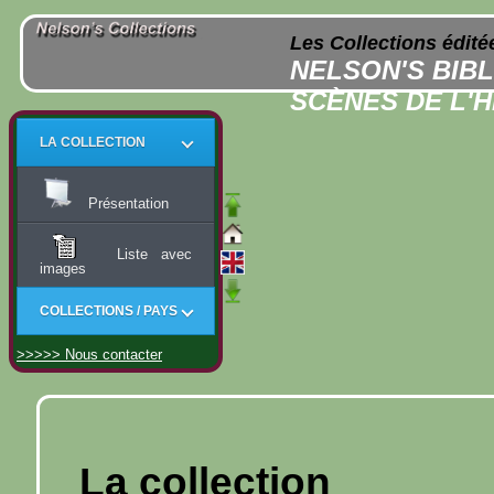
Les Collections édit
NELSON'S BIBL
SCÈNES DE L'H
LA COLLECTION
Présentation
Liste avec
images
COLLECTIONS / PAYS
>>>>> Nous contacter
La collection