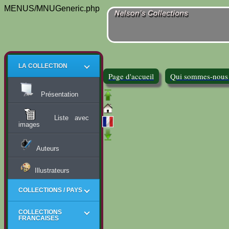
MENUS/MNUGeneric.php
LA COLLECTION
Page d'accueil
Qui sommes-nous
Présentation
Liste avec
images
Auteurs
Illustrateurs
COLLECTIONS / PAYS
COLLECTIONS
FRANCAISES