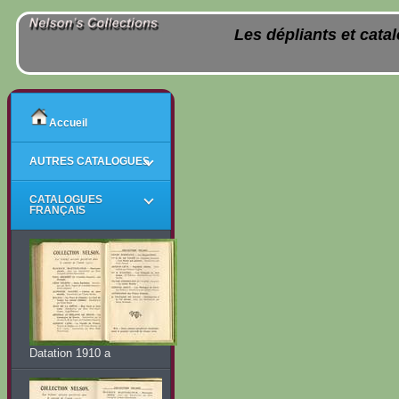
Les dépliants et cata
Accueil
AUTRES CATALOGUES
CATALOGUES
FRANÇAIS
Datation 1910 a