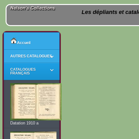
Les dépliants et cata
Accueil
AUTRES CATALOGUES
CATALOGUES
FRANÇAIS
Datation 1910 a