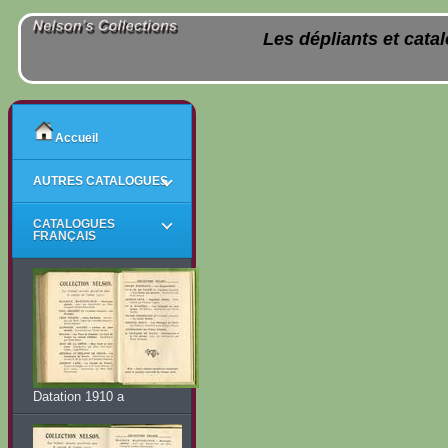
Les dépliants et cata
Accueil
AUTRES CATALOGUES
CATALOGUES
FRANÇAIS
Datation 1910 a