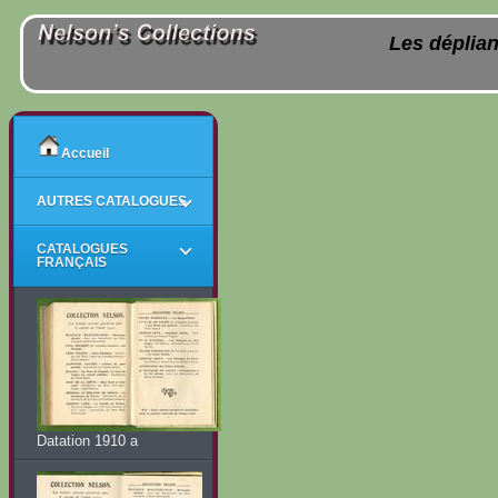
Les déplian
Accueil
AUTRES CATALOGUES
CATALOGUES
FRANÇAIS
Datation 1910 a