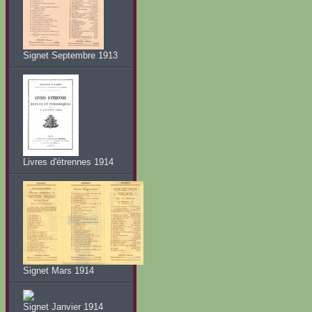
Signet Septembre 1913
Livres d'étrennes 1914
Signet Mars 1914
Signet Janvier 1914