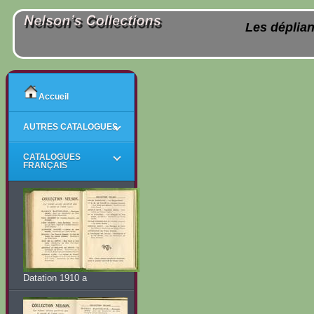
Les déplian
Accueil
AUTRES CATALOGUES
CATALOGUES
FRANÇAIS
Datation 1910 a