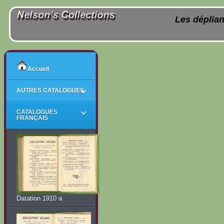
Les déplian
Accueil
AUTRES CATALOGUES
CATALOGUES
FRANÇAIS
Datation 1910 a