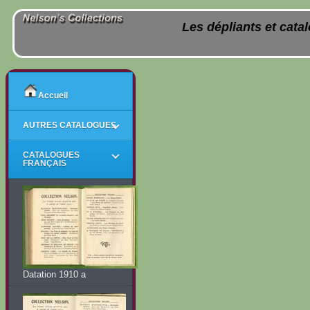
Les dépliants et cata
Accueil
AUTRES CATALOGUES
CATALOGUES
FRANÇAIS
Datation 1910 a