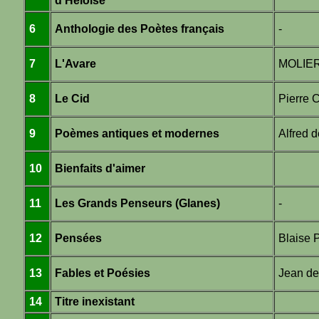
d'Héloïse
6
Anthologie des Poètes français
-
7
L'Avare
MOLIE
8
Le Cid
Pierre
9
Poèmes antiques et modernes
Alfred 
10
Bienfaits d'aimer
11
Les Grands Penseurs (Glanes)
-
12
Pensées
Blaise
13
Fables et Poésies
Jean d
14
Titre inexistant