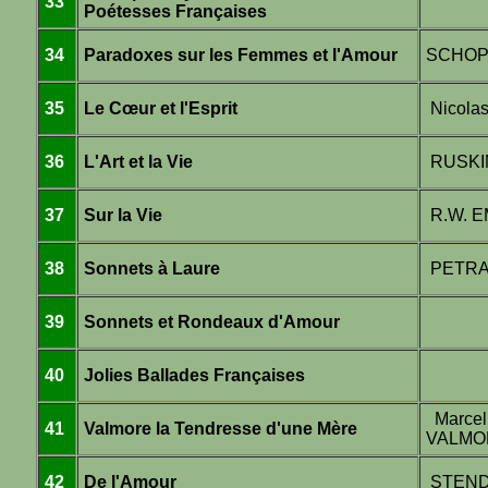
33
Poétesses Françaises
34
Paradoxes sur les Femmes et l'Amour
SCHO
35
Le Cœur et l'Esprit
Nicola
36
L'Art et la Vie
RUSKI
37
Sur la Vie
R.W. 
38
Sonnets à Laure
PETR
39
Sonnets et Rondeaux d'Amour
40
Jolies Ballades Françaises
Marce
41
Valmore la Tendresse d'une Mère
VALMO
42
De l'Amour
STEN