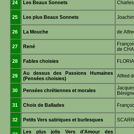
24
Les Beaux Sonnets
Charle
25
Les plus Beaux Sonnets
Joachi
26
La Mouche
de Alf
Fra
27
René
de CH
28
Fables choisies
FLORI
Au dessus des Passions Humaines
29
Alfred 
(Pensées choisies)
Jacques
30
Pensées chrétiennes et morales
Bénign
31
Choix de Ballades
Franço
32
Petits Vers satiriques et burlesques
SCAR
Les plus jolis Vers d'Amour des