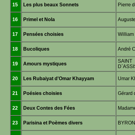
15
Les plus beaux Sonnets
Pierre
16
Primel et Nola
August
17
Pensées choisies
Willia
18
Bucoliques
André 
SAIN
19
Amours mystiques
D`ASSI
20
Les Rubaiyat d'Omar Khayyam
Umar K
21
Poésies choisies
Gérard
22
Deux Contes des Fées
Madame
23
Parisina et Poèmes divers
BYRO