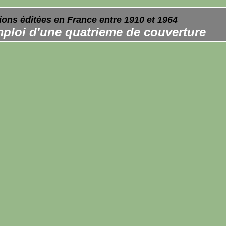
ions éditées en France entre 1910 et 1964
ploi d'une quatrieme de couverture