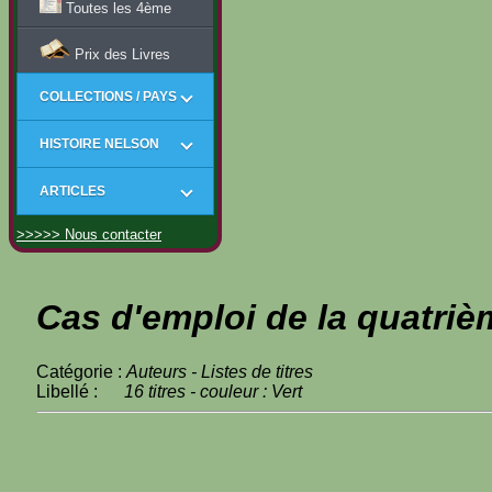
Toutes les 4ème
Prix des Livres
COLLECTIONS / PAYS
HISTOIRE NELSON
ARTICLES
>>>>> Nous contacter
Cas d'emploi de la quatriè
Catégorie :
Auteurs - Listes de titres
Libellé :
16 titres - couleur : Vert