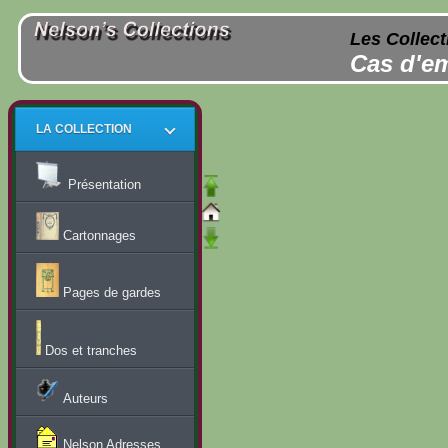
Les Collect
Cas d'em
LA COLLECTION
Présentation
Cartonnages
Pages de gardes
Dos et tranches
Auteurs
Nelson Adresses