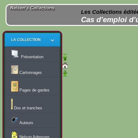
Les Collections édité
Cas d'emploi d'
LA COLLECTION
Présentation
Cartonnages
Pages de gardes
Dos et tranches
Auteurs
Nelson Adresses