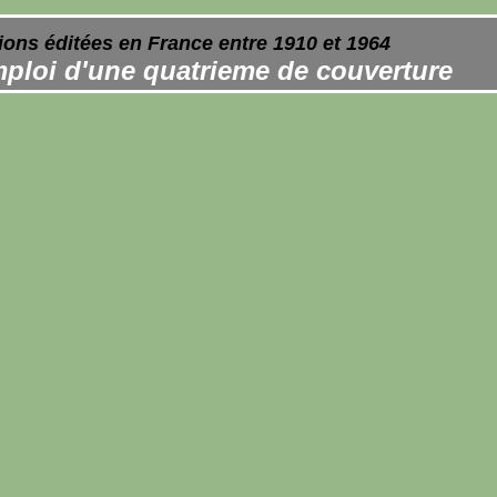
ions éditées en France entre 1910 et 1964
ploi d'une quatrieme de couverture