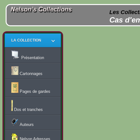
Les Collect
Cas d'em
LA COLLECTION
Présentation
Cartonnages
Pages de gardes
Dos et tranches
Auteurs
Nelson Adresses