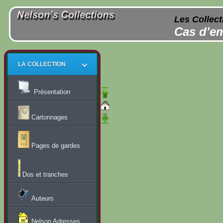
Les Collect
Cas d'em
LA COLLECTION
Présentation
Cartonnages
Pages de gardes
Dos et tranches
Auteurs
Nelson Adresses