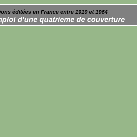
ions éditées en France entre 1910 et 1964
ploi d'une quatrieme de couverture