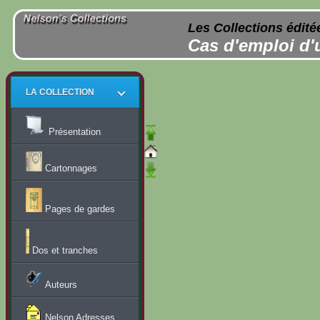
Les Collections édité
Cas d'emploi d'
LA COLLECTION
Présentation
Cartonnages
Pages de gardes
Dos et tranches
Auteurs
Nelson Adresses