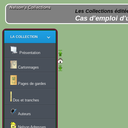
Les Collections édité
Cas d'emploi d'
LA COLLECTION
Présentation
Cartonnages
Pages de gardes
Dos et tranches
Auteurs
Nelson Adresses