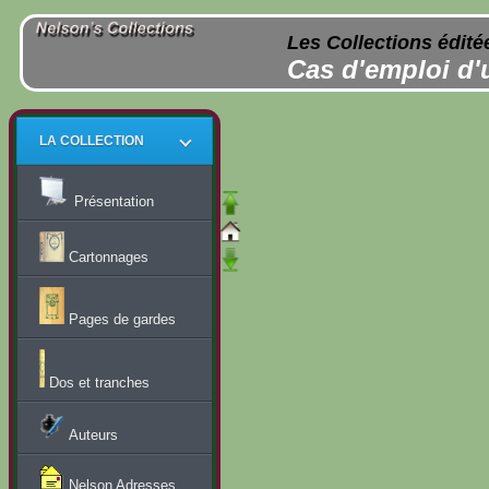
Les Collections édité
Cas d'emploi d'
LA COLLECTION
Présentation
Cartonnages
Pages de gardes
Dos et tranches
Auteurs
Nelson Adresses