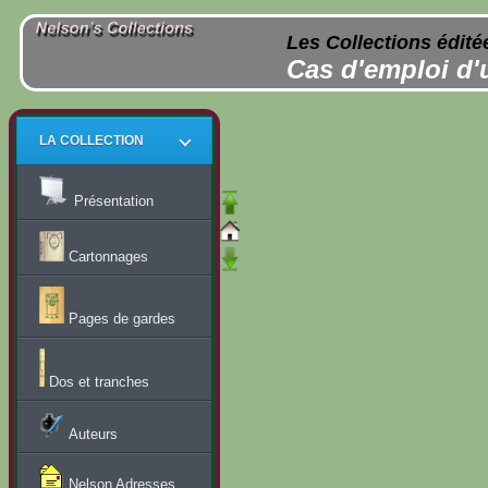
Les Collections édité
Cas d'emploi d'
LA COLLECTION
Présentation
Cartonnages
Pages de gardes
Dos et tranches
Auteurs
Nelson Adresses