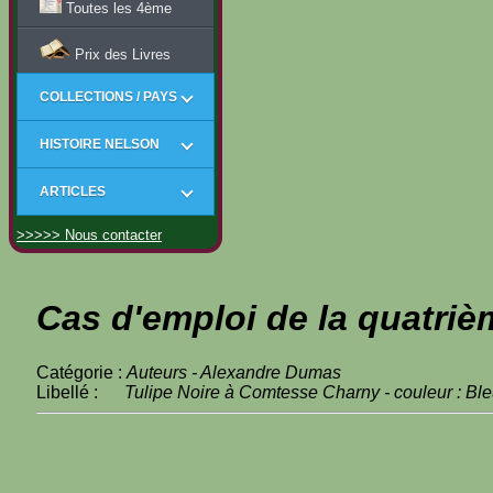
Toutes les 4ème
Prix des Livres
COLLECTIONS / PAYS
HISTOIRE NELSON
ARTICLES
>>>>> Nous contacter
Cas d'emploi de la quatriè
Catégorie :
Auteurs - Alexandre Dumas
Libellé :
Tulipe Noire à Comtesse Charny - couleur : Bl