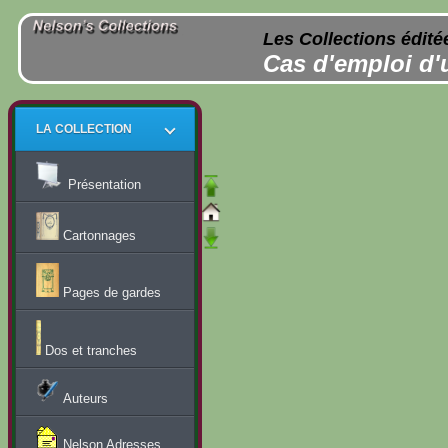
Les Collections édité
Cas d'emploi d'
LA COLLECTION
Présentation
Cartonnages
Pages de gardes
Dos et tranches
Auteurs
Nelson Adresses