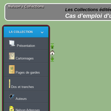
Les Collections édité
Cas d'emploi d'
LA COLLECTION
Présentation
Cartonnages
Pages de gardes
Dos et tranches
Auteurs
Nelson Adresses