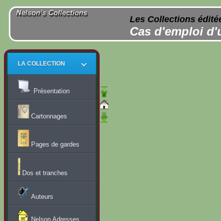
Les Collections édité
Cas d'emploi d'
LA COLLECTION
Présentation
Cartonnages
Pages de gardes
Dos et tranches
Auteurs
Nelson Adresses