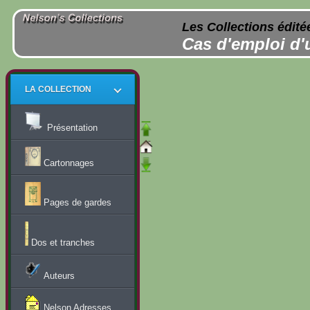
Les Collections édité
Cas d'emploi d'
LA COLLECTION
Présentation
Cartonnages
Pages de gardes
Dos et tranches
Auteurs
Nelson Adresses