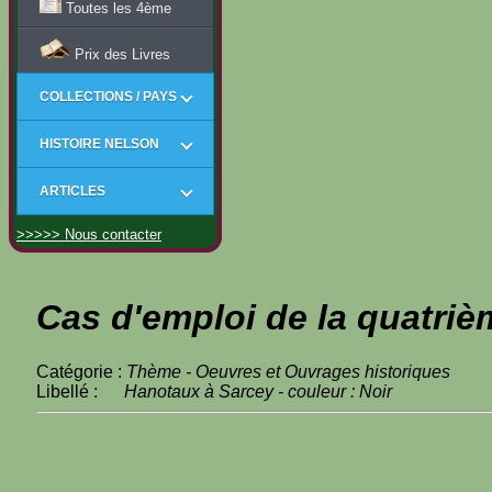
Toutes les 4ème
Prix des Livres
COLLECTIONS / PAYS
HISTOIRE NELSON
ARTICLES
>>>>> Nous contacter
Cas d'emploi de la quatriè
Catégorie :
Thème - Oeuvres et Ouvrages historiques
Libellé :
Hanotaux à Sarcey - couleur : Noir