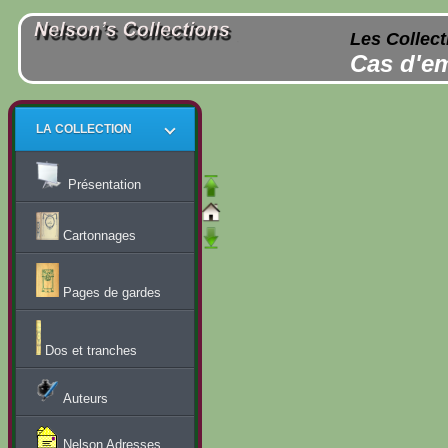
Les Collect
Cas d'em
LA COLLECTION
Présentation
Cartonnages
Pages de gardes
Dos et tranches
Auteurs
Nelson Adresses