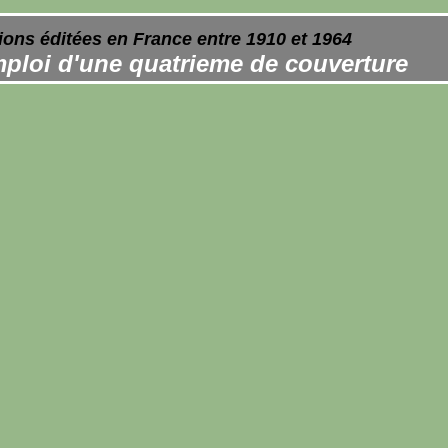
ions éditées en France entre 1910 et 1964
ploi d'une quatrieme de couverture