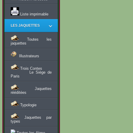
Liste imprimable
LES JAQUETTES
Toutes les
jaquettes
Illustrateurs
Trois Contes
Le Siège de
Paris
Jaquettes
rééditées
Typologie
Jaquettes par
types
Toutes les 4ème