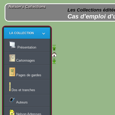
Les Collections édité
Cas d'emploi d'
LA COLLECTION
Présentation
Cartonnages
Pages de gardes
Dos et tranches
Auteurs
Nelson Adresses