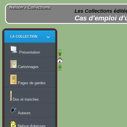
Les Collections édité
Cas d'emploi d'
LA COLLECTION
Présentation
Cartonnages
Pages de gardes
Dos et tranches
Auteurs
Nelson Adresses