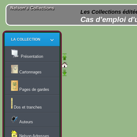
Les Collections édité
Cas d'emploi d'
LA COLLECTION
Présentation
Cartonnages
Pages de gardes
Dos et tranches
Auteurs
Nelson Adresses