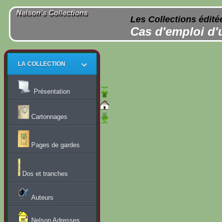
Les Collections édité
Cas d'emploi d'
LA COLLECTION
Présentation
Cartonnages
Pages de gardes
Dos et tranches
Auteurs
Nelson Adresses