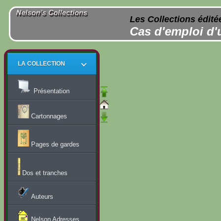
Les Collections édité
Cas d'emploi d'
LA COLLECTION
Présentation
Cartonnages
Pages de gardes
Dos et tranches
Auteurs
Nelson Adresses