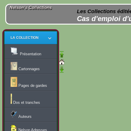
Les Collections édité
Cas d'emploi d'
LA COLLECTION
Présentation
Cartonnages
Pages de gardes
Dos et tranches
Auteurs
Nelson Adresses